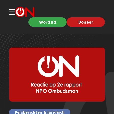
Word lid
Doneer
Persberichten & Juridisch