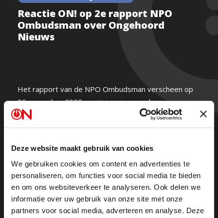
Reactie ON! op 2e rapport NPO
Ombudsman over Ongehoord
Nieuws
Het rapport van de NPO Ombudsman verscheen op
30 november 2022 en ging over meerdere
uitzendingen van omroep Ongehoord Nederland,
uitgezonden in de periode 16 augustus tot 1
november 2022.
Deze website maakt gebruik van cookies
We gebruiken cookies om content en advertenties te
Dit rapport kan niet onweersproken blijven vanwege
personaliseren, om functies voor social media te bieden
een aantal in het oog springende onjuistheden en
en om ons websiteverkeer te analyseren. Ook delen we
bijkomende verkeerde interpretaties van zaken. De
informatie over uw gebruik van onze site met onze
NPO Ombudsman blijkt vooringenomen en het
partners voor social media, adverteren en analyse. Deze