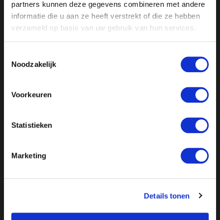
rapport lijkt op een politieke hetze om ieder afwijkend
partners kunnen deze gegevens combineren met andere
geluid in de kiem te smoren.
informatie die u aan ze heeft verstrekt of die ze hebben
verzameld op basis van uw gebruik van hun services.
Lees de reactie hier >>>
Toestemmingsselectie
Noodzakelijk
Voorkeuren
Statistieken
Marketing
Details tonen