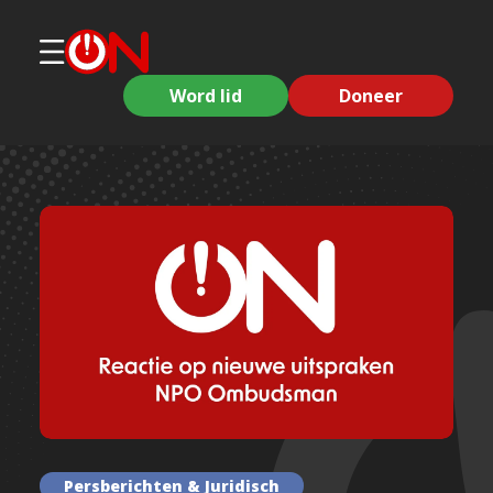
Word lid
Doneer
Persberichten & Juridisch