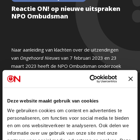
Reactie ON! op nieuwe uitspraken
NPO Ombudsman
Naar aanleiding van klachten over de uitzendingen
van
Ongehoord Nieuws
van 7 februari 2023 en 23
maart 2023 heeft de NPO Ombudsman onderzoek
gedaan. Omdat de reactie van de Ombudsman in onze
ogen onvolledig en niet onbevooroordeeld is,
besloten wij zelf een uitgebreide reactie op haar
uitspraken te geven. Hieronder vindt u zowel de
Deze website maakt gebruik van cookies
bevindingen van de NPO Ombudsman
We gebruiken cookies om content en advertenties te
(geanonimiseerd) als de uitgebreide reactie van ON!
personaliseren, om functies voor social media te bieden
hierop.
en om ons websiteverkeer te analyseren. Ook delen we
informatie over uw gebruik van onze site met onze