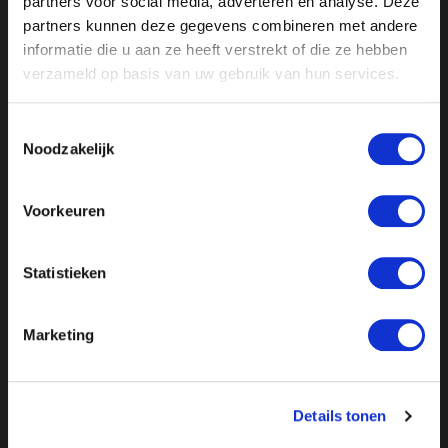
partners voor social media, adverteren en analyse. Deze
Reactie ON! op nieuwe uitspraken NPO Ombudsman
partners kunnen deze gegevens combineren met andere
informatie die u aan ze heeft verstrekt of die ze hebben
Reactie NPO Ombudsman op klacht 7 februari 2023
verzameld op basis van uw gebruik van hun services.
Reactie NPO Ombudsman op klacht 23 maart 2023
Toestemmingsselectie
Noodzakelijk
Voorkeuren
Statistieken
Marketing
Details tonen