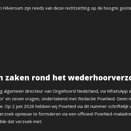
n Hilversum zijn reeds van deze rechtzetting op de hoogte geste
an zaken rond het wederhoorverz
ng algemeen directeur van Ongehoord Nederland, via WhatsApp 
or’ en zeven vragen, ondertekend met Redactie PowNed. Geen 
tie. Op 2 juni 2026 hebben wij PowNed via dit nummer schriftelijk
 verzoek opnieuw te formuleren via een oﬃcieel PowNed-mailadr
de dat verzoek met: