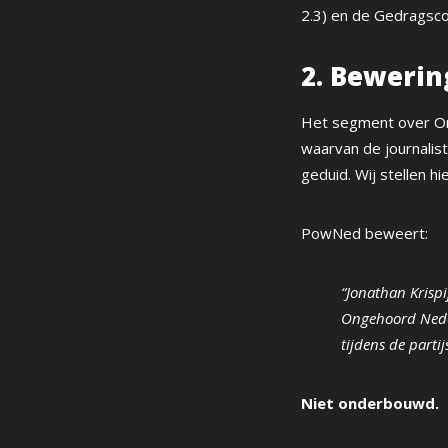
2.3) en de Gedragsco
2. Beweri
Het segment over On
waarvan de journalis
geduid. Wij stellen 
PowNed beweert:
“Jonathan Krisp
Ongehoord Neder
tijdens de parti
Niet onderbouwd.