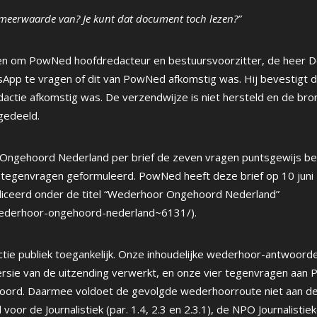
 meerwaarde van? Je kunt dat document toch lezen?”
ten om PowNed hoofdredacteur en bestuursvoorzitter, de heer 
sApp te vragen of dit van PowNed afkomstig was. Hij bevestigt d
edactie afkomstig was. De verzendwijze is niet hersteld en de br
gedeeld.
t Ongehoord Nederland per brief de zeven vragen puntsgewijs b
 tegenvragen geformuleerd. PowNed heeft deze brief op 10 juni
liceerd onder de titel “Wederhoor Ongehoord Nederland”
wederhoor-ongehoord-nederland~6131/).
tie publiek toegankelijk. Onze inhoudelijke wederhoor-antwoorden
versie van de uitzending verwerkt, en onze vier tegenvragen aan
ord. Daarmee voldoet de gevolgde wederhoorroute niet aan de 
oor de Journalistiek (par. 1.4, 2.3 en 2.3.1), de NPO Journalistiek