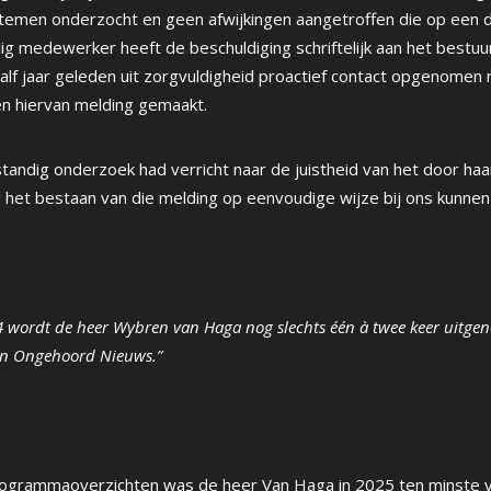
stemen onderzocht en geen afwijkingen aangetroffen die op een d
 medewerker heeft de beschuldiging schriftelijk aan het bestuu
alf jaar geleden uit zorgvuldigheid proactief contact opgenomen 
 hiervan melding gemaakt.
fstandig onderzoek had verricht naar de juistheid van het door h
d het bestaan van die melding op eenvoudige wijze bij ons kunnen 
4 wordt de heer Wybren van Haga nog slechts één à twee keer uitge
an Ongehoord Nieuws.”
ogrammaoverzichten was de heer Van Haga in 2025 ten minste vi