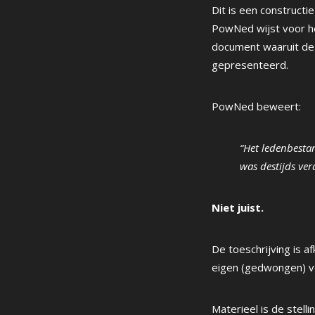
Dit is een constructi
PowNed wijst voor he
document waaruit deze
gepresenteerd.
PowNed beweert:
“Het ledenbesta
was destijds ve
Niet juist.
De toeschrijving is a
eigen (gedwongen) ve
Materieel is de stell