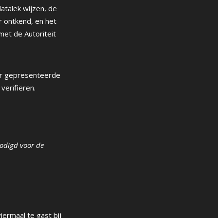
atalek wijzen, de
r ontkend, en het
met de Autoriteit
aar gepresenteerde
verifiëren.
nodigd
voor de
ermaal te gast bij