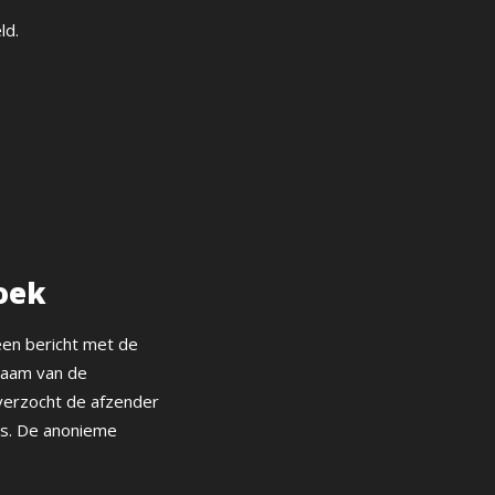
ld.
oek
een bericht met de
naam van de
 verzocht de afzender
es. De anonieme