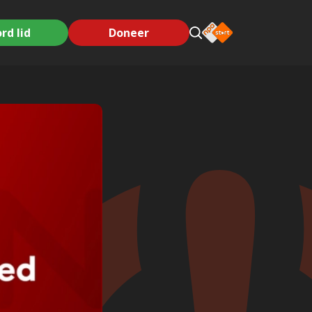
rd lid
Doneer