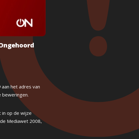
 Ongehoord
D
aan het adres van
e beweringen.
 in op de wijze
t de Mediawet 2008,