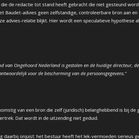
e die de redactie tot stand heeft gebracht die niet gesteund wordt
t Baudet-advies geen zelfstandige, controleerbare bron aan en
 advies-relatie blijkt. Hier wordt een speculatieve hypothese al
nd van Ongehoord Nederland is gestolen en de huidige directeur, de
rantwoordelijk voor de bescherming van de persoonsgegevens.”
fkomstig van een bron die zelf (juridisch) belanghebbend is bij de 
rtrek. Dat wordt in de uitzending niet geduid.
ing daarbij onjuist: het bestuur heeft het lek-vermoeden serieus 