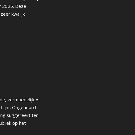
r 2025. Deze
zeer kwalijk.
e, vermoedelijk AI-
chijnt. Ongehoord
ing suggereert ten
ubliek op het