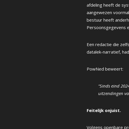
afdeling heeft de sy
aangewezen voormalig
bestuur heeft anderh
Persoonsgegevens en
Een redactie die zel
datalek-narratief, ha
PowNed beweert:
“Sinds eind 202
uitzendingen v
Feitelijk onjuist.
Volgens openbare pr