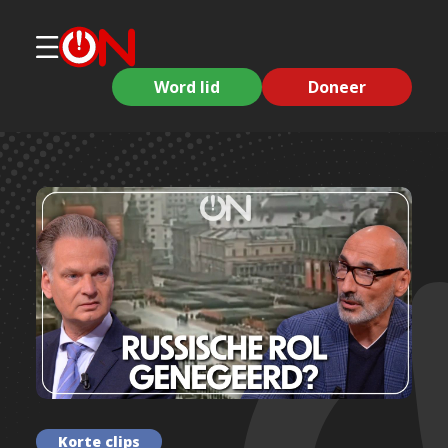
Word lid
Doneer
Korte clips