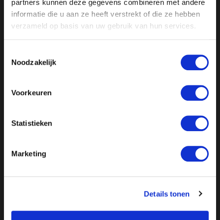
partners kunnen deze gegevens combineren met andere
het collectieve geheugen lijkt te verdwijnen.
informatie die u aan ze heeft verstrekt of die ze hebben
verzameld op basis van uw gebruik van hun services.
Wordt de geschiedenis herschreven uit politieke
motieven?
Toestemmingsselectie
Noodzakelijk
Kijk de uitzending
Voorkeuren
Of
luister de uitzending via Spotify
Statistieken
Marketing
Details tonen