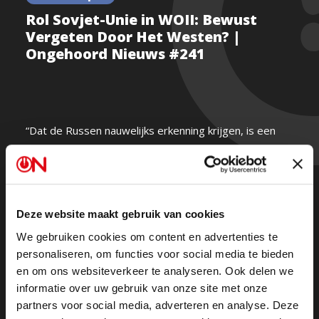
Rol Sovjet-Unie in WOII: Bewust
Vergeten Door Het Westen? |
Ongehoord Nieuws #241
“Dat de Russen nauwelijks erkenning krijgen, is een
schandvlek in de geschiedenis.”
Op 9 mei viert Rusland de Dag van de Overwinning –
een herdenking die in het Westen amper aandacht
Deze website maakt gebruik van cookies
krijgt. Waarom eigenlijk?
We gebruiken cookies om content en advertenties te
personaliseren, om functies voor social media te bieden
Flavio Pasquino, Dorien Rookmaker en Eric van de
en om ons websiteverkeer te analyseren. Ook delen we
Beek bespreken hoe de cruciale rol van de Sovjet-
informatie over uw gebruik van onze site met onze
partners voor social media, adverteren en analyse. Deze
Unie in het verslaan van nazi-Duitsland langzaam uit