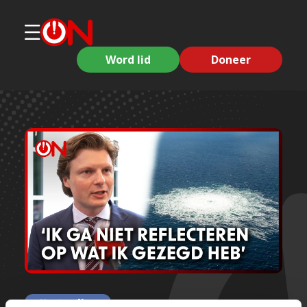
Word lid
Doneer
Korte clips