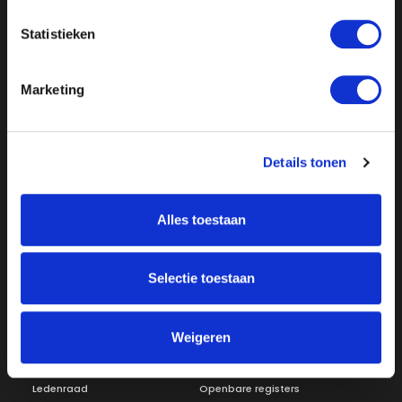
Statistieken
Marketing
Details tonen
Over ON!
Onze missie
Steunbetuigingen
Alles toestaan
Word lid
Vacatures
Inloggen
Selectie toestaan
Doneer
Vereniging
Weigeren
Bestuur
Redactiestatuut
Ledenraad
Openbare registers