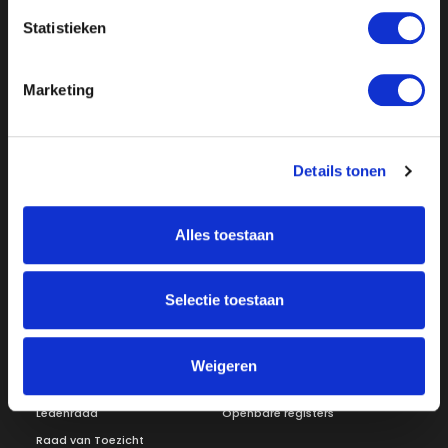
Statistieken
Marketing
Details tonen
Over ON!
Onze missie
Steunbetuigingen
Alles toestaan
Word lid
Vacatures
Inloggen
Selectie toestaan
Doneer
Vereniging
Weigeren
Bestuur
Redactiestatuut
Ledenraad
Openbare registers
Raad van Toezicht