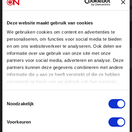
RvT brief aan Karskens
Deze website maakt gebruik van cookies
We gebruiken cookies om content en advertenties te
personaliseren, om functies voor social media te bieden
Voor de openheid en volledigheid: hierbij de brief met
en om ons websiteverkeer te analyseren. Ook delen we
de gronden waarop de Raad van Toezicht Arnold
informatie over uw gebruik van onze site met onze
Karskens per 2 augustus jl. op non-
partners voor social media, adverteren en analyse. Deze
actief heeft gesteld.
partners kunnen deze gegevens combineren met andere
informatie die u aan ze heeft verstrekt of die ze hebben
verzameld op basis van uw gebruik van hun services.
Toestemmingsselectie
Noodzakelijk
Voorkeuren