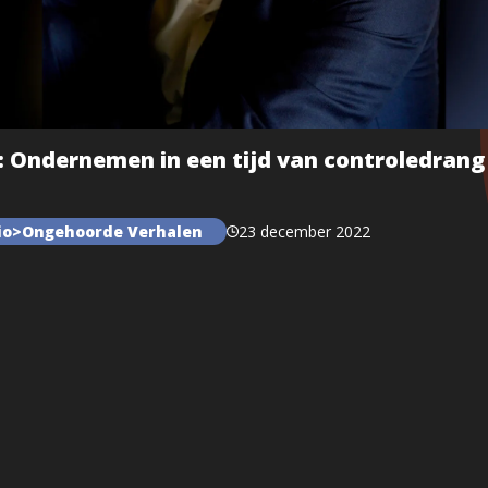
: Ondernemen in een tijd van controledrang
dio>Ongehoorde Verhalen
23 december 2022