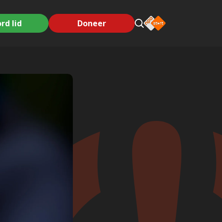
rd lid
Doneer