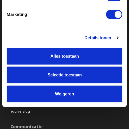
Marketing
Over ON!
Details tonen
Onze missie
Steunbetuigingen
Word lid
Vacatures
Alles toestaan
Inloggen
Doneer
Selectie toestaan
Vereniging
Bestuur
Redactiestatuut
Weigeren
Ledenraad
Openbare registers
Raad van Toezicht
Jaarverslag
Communicatie