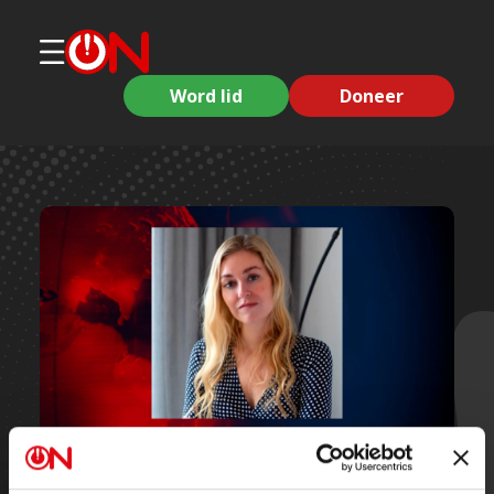
Word lid
Doneer
Korte clips