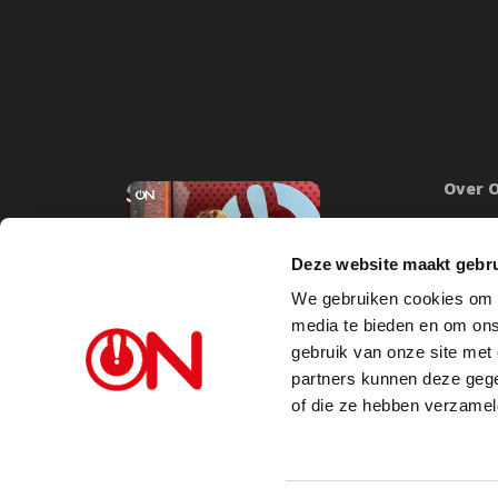
Over 
Onze mi
Word lid
Deze website maakt gebru
Inlogge
We gebruiken cookies om c
Doneer
media te bieden en om ons
Steunb
gebruik van onze site met
partners kunnen deze gege
Vacatu
of die ze hebben verzamel