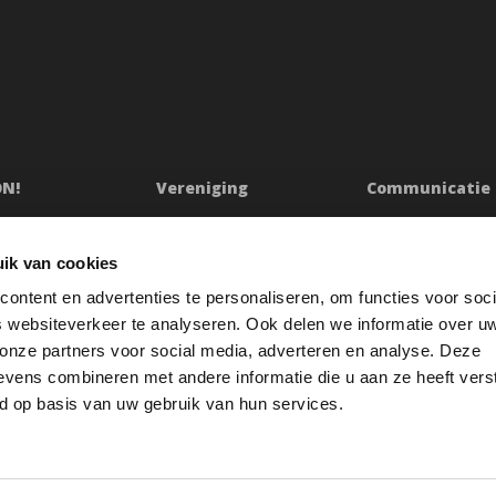
ON!
Vereniging
Communicatie
ssie
Bestuur
Persberichten & Ju
Ledenraad
Contact
ik van cookies
n
Raad van Toezicht
Klachtenprocedur
ontent en advertenties te personaliseren, om functies voor soci
Jaarverslag
Oeps
 websiteverkeer te analyseren. Ook delen we informatie over u
etuigingen
Redactiestatuut
 onze partners voor social media, adverteren en analyse. Deze
vens combineren met andere informatie die u aan ze heeft vers
res
Openbare registers
d op basis van uw gebruik van hun services.