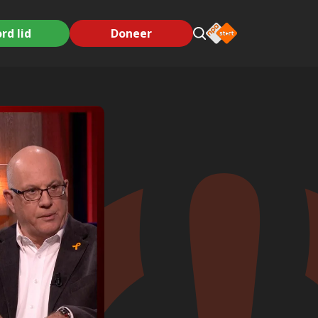
rd lid
Doneer