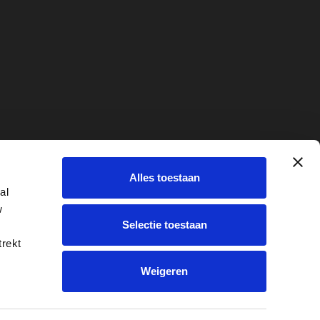
ridisch
Alles toestaan
e
al
w
Selectie toestaan
trekt
Weigeren