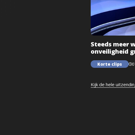
Steeds meer w
onveiligheid 
Korte clips
0
Kijk de hele uitzendi