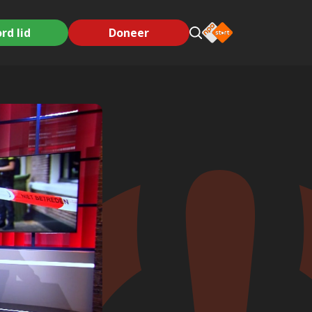
rd lid
Doneer