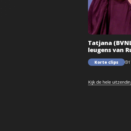
Tatjana (BVNL)
leugens van R
Korte clips
1
Kijk de hele uitzendi