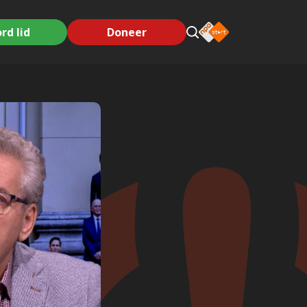
rd lid
Doneer