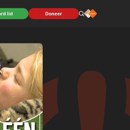
rd lid
Doneer