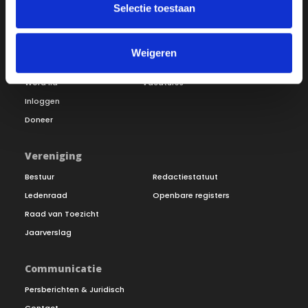
Selectie toestaan
Over ON!
Weigeren
Onze missie
Steunbetuigingen
Word lid
Vacatures
Inloggen
Doneer
Vereniging
Bestuur
Redactiestatuut
Ledenraad
Openbare registers
Raad van Toezicht
Jaarverslag
Communicatie
Persberichten & Juridisch