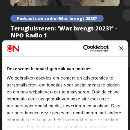
Podcasts en radio>Wat brengt 2023?
Terugluisteren: 'Wat brengt 2023?' -
NPO Radio 1
Komt er een politieke omwenteling bij de verkiezingen
Deze website maakt gebruik van cookies
in maart, is woke op z’n retour en haalt ON! de kerst?
We gebruiken cookies om content en advertenties te
personaliseren, om functies voor social media te bieden
Luister 'Wat brengt 2023?' met Adjiedj Bakas, Patrick
en om ons websiteverkeer te analyseren. Ook delen we
Kicken, Arnold Karskens en Peter Vlemmix terug:
informatie over uw gebruik van onze site met onze
partners voor social media, adverteren en analyse. Deze
partners kunnen deze gegevens combineren met andere
De uitzending Wat brengt 2023?
informatie die u aan ze heeft verstrekt of die ze hebben
verzameld op basis van uw gebruik van hun services.