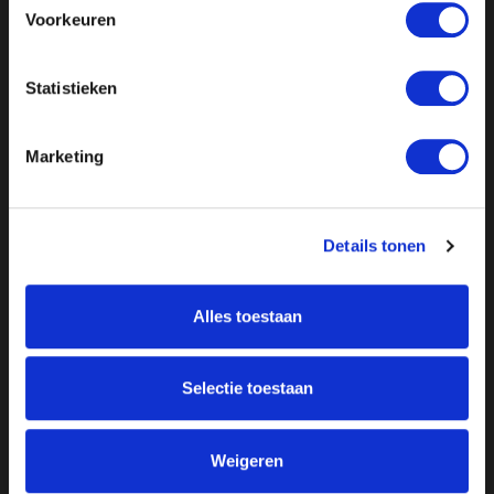
Voorkeuren
Statistieken
Marketing
Details tonen
Alles toestaan
Over ON!
Onze missie
Steunbetuigingen
Selectie toestaan
Word lid
Vacatures
Inloggen
Doneer
Weigeren