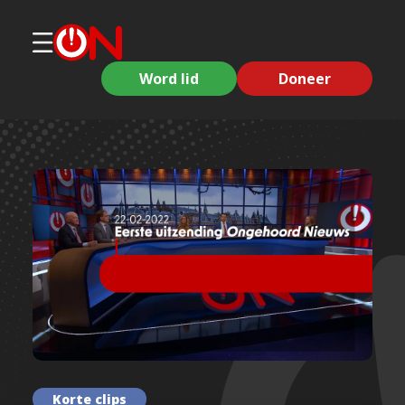
Word lid
Doneer
Korte clips