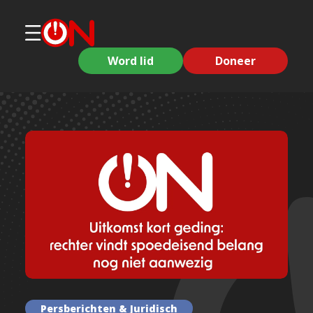
Word lid
Doneer
Persberichten & Juridisch