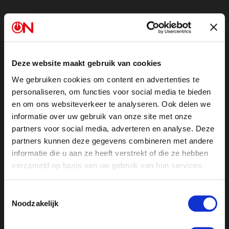
Voor het najaar van 2023 had het NPO-bestuur onder
leiding van Frederieke Leeflang aanvullende
voorwaarden en voorschriften verbonden aan het
uitzenden van het enige opinieprogramma van ON!. Na
Deze website maakt gebruik van cookies
de tiende uitzending, die gepland stond op 5 oktober
We gebruiken cookies om content en advertenties te
2023, zou de NPO tussentijds beoordelen of
personaliseren, om functies voor social media te bieden
Ongehoord Nieuws
voldoet aan deze voorwaarden en
en om ons websiteverkeer te analyseren. Ook delen we
voorschriften. Mocht dit niet het geval zijn, dan zou de
informatie over uw gebruik van onze site met onze
stekker uit het programma getrokken worden.
partners voor social media, adverteren en analyse. Deze
partners kunnen deze gegevens combineren met andere
informatie die u aan ze heeft verstrekt of die ze hebben
ON! besloot deze rigoureuze beslissing van de NPO
verzameld op basis van uw gebruik van hun services.
niet af te wachten en vroeg op 2 november 2023 bij
de rechtbank in Den Haag een voorlopige voorziening
Toestemmingsselectie
aan omdat voor deze bepalingen geen wettelijke
Noodzakelijk
bevoegdheid bestaat.