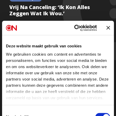
Vrij Na Canceling: ‘Ik Kon Alles
Zeggen Wat Ik Wou.’
In een gesprek met Raisa Blommestijn beschrijft
Deze website maakt gebruik van cookies
Haye van der Heyden het gevoel van ultieme vrijheid
dat hij ervaarde nadat hij werd gecanceld.
We gebruiken cookies om content en advertenties te
personaliseren, om functies voor social media te bieden
en om ons websiteverkeer te analyseren. Ook delen we
“Je kunt zijn wie je bent en zeggen wat je wil - je hoeft
informatie over uw gebruik van onze site met onze
je niet meer in te houden vanwege een baantje.”
partners voor social media, adverteren en analyse. Deze
partners kunnen deze gegevens combineren met andere
Kijk de uitzending
informatie die u aan ze heeft verstrekt of die ze hebben
verzameld op basis van uw gebruik van hun services.
Of
luister de uitzending op Spotify
Toestemmingsselectie