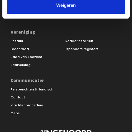
Word lid
Vacatures
Weigeren
Inloggen
Doneer
Vereniging
Bestuur
Redactiestatuut
Ledenraad
Openbare registers
Raad van Toezicht
Jaarverslag
Communicatie
Persberichten & Juridisch
Contact
Klachtenprocedure
Oeps