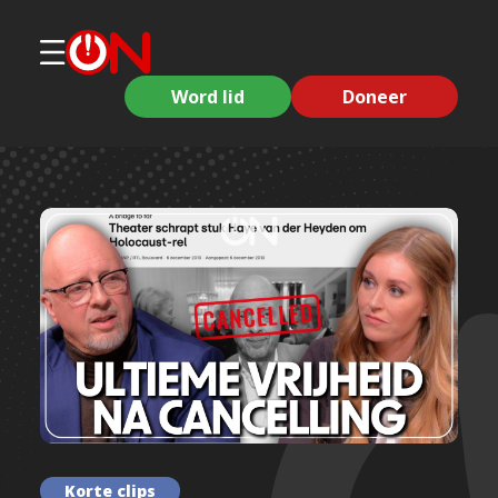
Word lid
Doneer
Korte clips