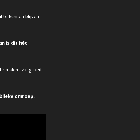
l te kunnen blijven
n is dit hét
d te maken. Zo groeit
blieke omroep.