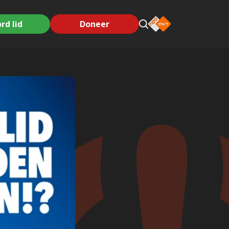
rd lid
Doneer