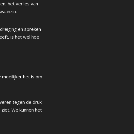
en, het verlies van
twaanzin.
bedreiging en spreken
eft, is het wel hoe
 moeilijker het is om
rweren tegen de druk
 ziet. We kunnen het