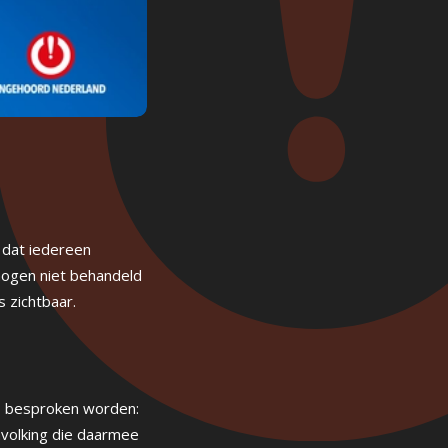
 dat iedereen
 mogen niet behandeld
 zichtbaar.
s besproken worden:
mvolking die daarmee