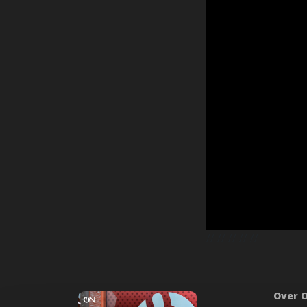
//
// //
// //
Over 