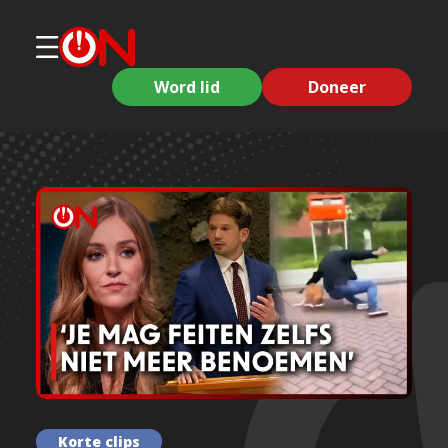
Word lid
Doneer
Korte clips