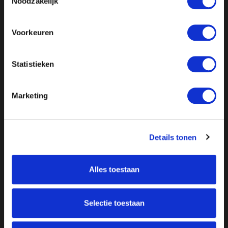
Noodzakelijk
Voorkeuren
Statistieken
Marketing
Details tonen
Alles toestaan
Over ON!
Selectie toestaan
Onze missie
Steunbetuigingen
Word lid
Vacatures