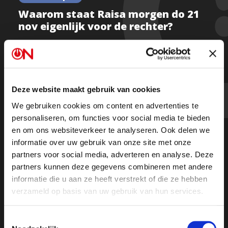
Waarom staat Raisa morgen do 21
nov eigenlijk voor de rechter?
Kijk deel 1
Deze website maakt gebruik van cookies
We gebruiken cookies om content en advertenties te
Kijk deel 2
personaliseren, om functies voor social media te bieden
en om ons websiteverkeer te analyseren. Ook delen we
Of luister de uitzending terug op Spotify
informatie over uw gebruik van onze site met onze
partners voor social media, adverteren en analyse. Deze
partners kunnen deze gegevens combineren met andere
informatie die u aan ze heeft verstrekt of die ze hebben
verzameld op basis van uw gebruik van hun services.
Toestemmingsselectie