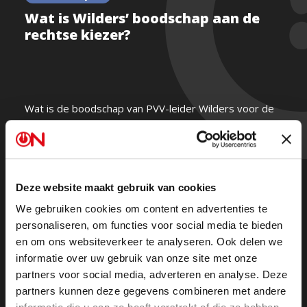
Wat is Wilders’ boodschap aan de
rechtse kiezer?
Wat is de boodschap van PVV-leider Wilders voor de
rechtse stemmer?
Met een aanstaand links kabinet en een versplinterd
rechts blok in de Tweede Kamer, vraagt Tom de
Deze website maakt gebruik van cookies
Nooijer vandaag in Den Haag of er nog hoop is voor
We gebruiken cookies om content en advertenties te
de kritische kiezer.
personaliseren, om functies voor social media te bieden
en om ons websiteverkeer te analyseren. Ook delen we
informatie over uw gebruik van onze site met onze
partners voor social media, adverteren en analyse. Deze
partners kunnen deze gegevens combineren met andere