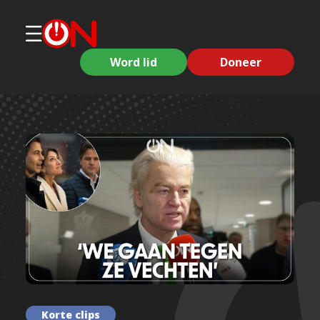
Word lid
Doneer
Korte clips