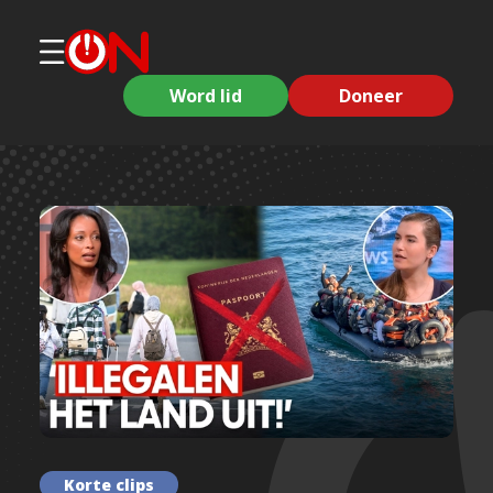
Word lid
Doneer
Korte clips