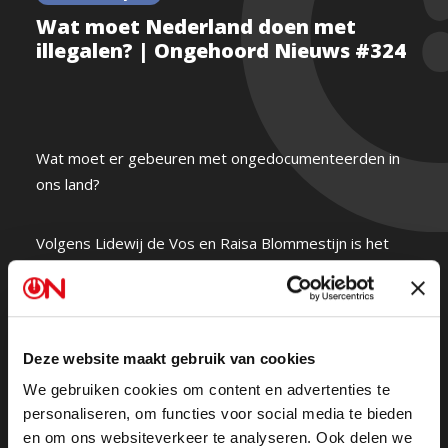
Wat moet Nederland doen met
illegalen? | Ongehoord Nieuws #324
Wat moet er gebeuren met ongedocumenteerden in
ons land?
Volgens Lidewij de Vos en Raisa Blommestijn is het
heel duidelijk: “illegalen moeten snel mogelijk allemaal
worden uitgezet.”
Lydia Daniel denkt dat er ook een tussenpositie
Deze website maakt gebruik van cookies
mogelijk is: “je kunt onderscheid maken tussen
We gebruiken cookies om content en advertenties te
criminelen en mensen die werken.”
personaliseren, om functies voor social media te bieden
en om ons websiteverkeer te analyseren. Ook delen we