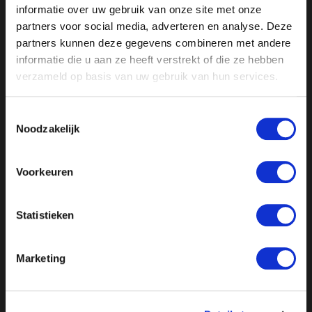
informatie over uw gebruik van onze site met onze
Ongehoord Nieuws gemist?
Kijk de hele uitzending
partners voor social media, adverteren en analyse. Deze
hier terug.
partners kunnen deze gegevens combineren met andere
informatie die u aan ze heeft verstrekt of die ze hebben
verzameld op basis van uw gebruik van hun services.
Toestemmingsselectie
Noodzakelijk
Voorkeuren
Statistieken
//
// //
// //
Marketing