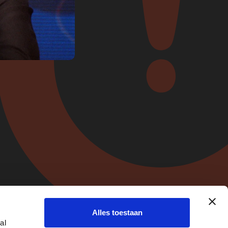
ridisch
Alles toestaan
e
al