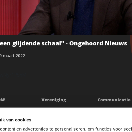
 een glijdende schaal" - Ongehoord Nieuws
9 maart 2022
9CwNyr1P5xM
ON!
Vereniging
Communicatie
ssie
Bestuur
Persberichten & Ju
Ledenraad
Contact
ik van cookies
n
Raad van Toezicht
Klachtenprocedur
ontent en advertenties te personaliseren, om functies voor soci