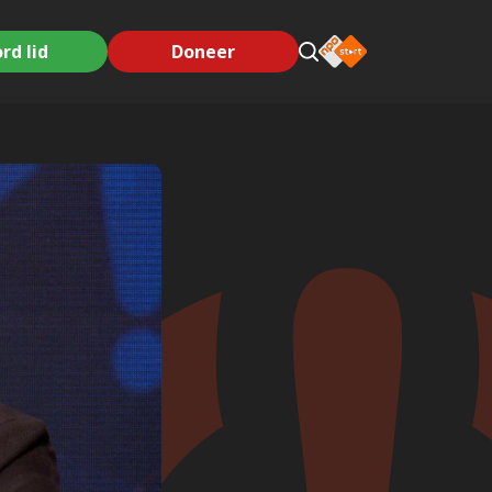
rd lid
Doneer