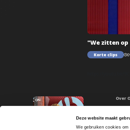
"We zitten op
Korte clips
0
https://youtu.be/
Over 
Onze mi
Word lid
Deze website maakt gebru
Inlogge
We gebruiken cookies om c