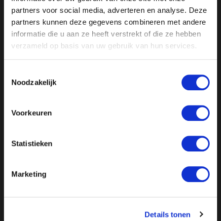
hier terug.
partners voor social media, adverteren en analyse. Deze
partners kunnen deze gegevens combineren met andere
informatie die u aan ze heeft verstrekt of die ze hebben
verzameld op basis van uw gebruik van hun services.
Toestemmingsselectie
Noodzakelijk
Voorkeuren
Statistieken
//
// //
// //
Marketing
Details tonen