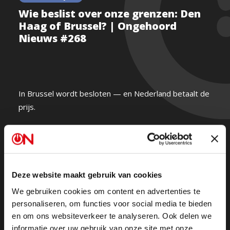
Wie beslist over onze grenzen: Den
Haag of Brussel? | Ongehoord
Nieuws #268
In Brussel wordt besloten — en Nederland betaalt de
prijs.
Voorafgaand aan het debat over de EU-top vroegen
we aan Eddy van Hijum (NSC), Diederik van Dijk (SGP)
en Christine Teunissen (PvdD): Wat betekent het EU-
Deze website maakt gebruik van cookies
migratiepact voor Nederland? Is dit niet gewoon de
Spreidingswet in Brusselse verpakking?
We gebruiken cookies om content en advertenties te
personaliseren, om functies voor social media te bieden
en om ons websiteverkeer te analyseren. Ook delen we
Ongehoord Nieuws gemist?
Kijk de hele uitzending
informatie over uw gebruik van onze site met onze