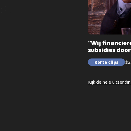
"Wij financier
subsidies door
Korte clips
2
Kijk de hele uitzendi