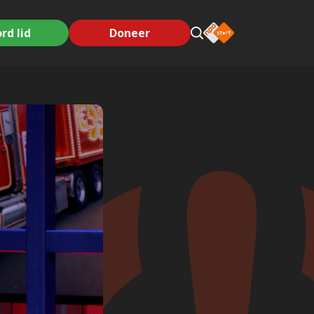
rd lid
Doneer