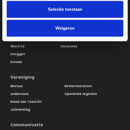
Selectie toestaan
Weigeren
Over ON!
Onze missie
Steunbetuigingen
Word lid
Vacatures
Inloggen
Doneer
Vereniging
Bestuur
Redactiestatuut
Ledenraad
Openbare registers
Raad van Toezicht
Jaarverslag
Communicatie