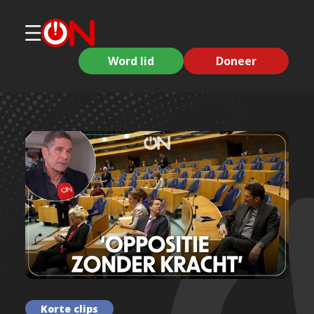
Word lid
Doneer
Korte clips