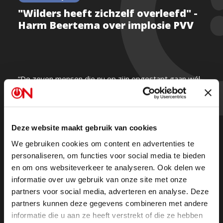
"Wilders heeft zichzelf overleefd" -
Harm Beertema over implosie PVV
“De zeven mensen die nu op zijn opgestapt gaan wél
politiek bedrijven. De zogenaamd ‘keiharde oppositie’
van Wilders is machteloos en krachteloos,”
zegt Harm Beertema die de PVV zelf dertien jaar van
Deze website maakt gebruik van cookies
binnenuit heeft meegemaakt.
Hij stapte in 2023 op.
We gebruiken cookies om content en advertenties te
personaliseren, om functies voor social media te bieden
en om ons websiteverkeer te analyseren. Ook delen we
informatie over uw gebruik van onze site met onze
partners voor social media, adverteren en analyse. Deze
partners kunnen deze gegevens combineren met andere
informatie die u aan ze heeft verstrekt of die ze hebben