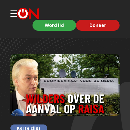
Word lid
Doneer
Korte clips