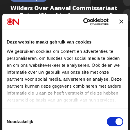
Wilders Over Aanval Commissariaat
op Raisa: "Houd je daar verre van"
Deze website maakt gebruik van cookies
PVV-leider Geert Wilders reageert op de aanval die
We gebruiken cookies om content en advertenties te
het Commissariaat voor de Media heeft ingezet op
personaliseren, om functies voor social media te bieden
presentatrice Raisa Blommestijn.
en om ons websiteverkeer te analyseren. Ook delen we
informatie over uw gebruik van onze site met onze
“Mijn eerste reactie zou zijn: houd je daar verre van.
partners voor social media, adverteren en analyse. Deze
Het lijkt mij dat het Commissariaat niet gaat over het
partners kunnen deze gegevens combineren met andere
personeelsbeleid van omroepen.”
informatie die u aan ze heeft verstrekt of die ze hebben
verzameld op basis van uw gebruik van hun services.
Toestemmingsselectie
Noodzakelijk