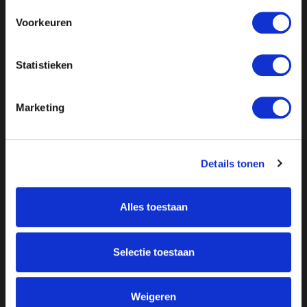
Voorkeuren
Statistieken
Marketing
Details tonen
Alles toestaan
Over ON!
Onze missie
Steunbetuigingen
Selectie toestaan
Word lid
Vacatures
Inloggen
Weigeren
Doneer