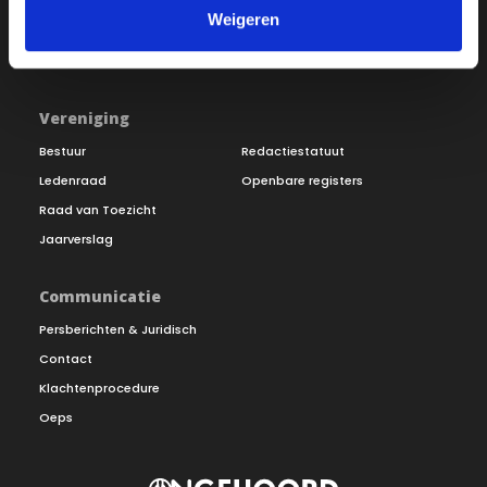
Word lid
Vacatures
Weigeren
Inloggen
Doneer
Vereniging
Bestuur
Redactiestatuut
Ledenraad
Openbare registers
Raad van Toezicht
Jaarverslag
Communicatie
Persberichten & Juridisch
Contact
Klachtenprocedure
Oeps