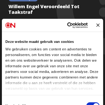
Willem Engel Veroordeeld Tot
Taakstraf
Willem Engel is veroordeeld tot 60 uur taakstraf.
Deze website maakt gebruik van cookies
In de rechtszaal haalde hij alles uit de kast, vertelt
Sietske Bergsma.
We gebruiken cookies om content en advertenties te
personaliseren, om functies voor social media te bieden
en om ons websiteverkeer te analyseren. Ook delen we
Wat zegt deze uitspraak over de ruimte voor
informatie over uw gebruik van onze site met onze
activisme in Nederland?
partners voor social media, adverteren en analyse. Deze
partners kunnen deze gegevens combineren met andere
Kijk de uitzending
informatie die u aan ze heeft verstrekt of die ze hebben
verzameld op basis van uw gebruik van hun services.
Of
luister de uitzending op Spotify
Toestemmingsselectie