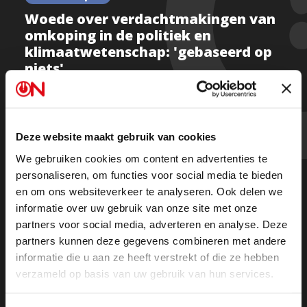
Woede over verdachtmakingen van
omkoping in de politiek en
klimaatwetenschap: 'gebaseerd op
niets'
Deze website maakt gebruik van cookies
Kijk deel 1
We gebruiken cookies om content en advertenties te
personaliseren, om functies voor social media te bieden
Kijk deel 2
en om ons websiteverkeer te analyseren. Ook delen we
informatie over uw gebruik van onze site met onze
Of luister de uitzending terug op Spotify
partners voor social media, adverteren en analyse. Deze
partners kunnen deze gegevens combineren met andere
informatie die u aan ze heeft verstrekt of die ze hebben
verzameld op basis van uw gebruik van hun services.