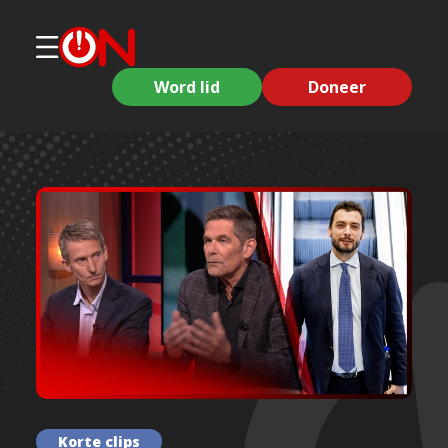
Word lid
Doneer
Korte clips