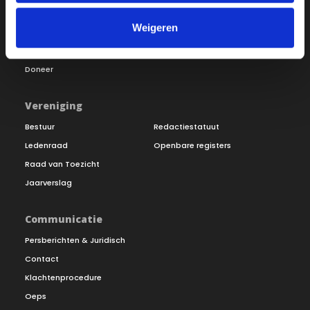
Onze missie
Steunbetuigingen
Weigeren
Word lid
Vacatures
Inloggen
Doneer
Vereniging
Bestuur
Redactiestatuut
Ledenraad
Openbare registers
Raad van Toezicht
Jaarverslag
Communicatie
Persberichten & Juridisch
Contact
Klachtenprocedure
Oeps