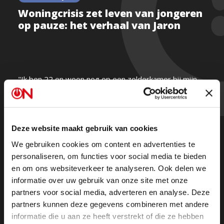
Woningcrisis zet leven van jongeren
op pauze: het verhaal van Jaron
"Ik ben 22 en woon nog op een zolderkamer bij mijn
ouders. Ik wil graag met mijn vriendin samenwonen
maar een woning krijgen lukt niet." Jaron is één van de
duizenden jongeren wier toekomst vastloopt door de
Deze website maakt gebruik van cookies
woningcrisis. Hoe lang moeten zij hun leven nog
uitstellen? Bekijk nu zijn videocolumn.
We gebruiken cookies om content en advertenties te
personaliseren, om functies voor social media te bieden
en om ons websiteverkeer te analyseren. Ook delen we
informatie over uw gebruik van onze site met onze
partners voor social media, adverteren en analyse. Deze
partners kunnen deze gegevens combineren met andere
informatie die u aan ze heeft verstrekt of die ze hebben