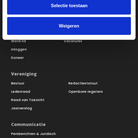
Selectie toestaan
Over ON!
Weigeren
Onze missie
Steunbetuigingen
Word lid
Vacatures
Inloggen
Doneer
Vereniging
Bestuur
Redactiestatuut
Ledenraad
Openbare registers
Raad van Toezicht
Jaarverslag
Communicatie
Persberichten & Juridisch