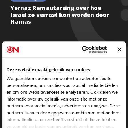
Yernaz Ramautarsing over hoe
Israël zo verrast kon worden door
Hamas
Vanwege de extra zendtijd is Ongehoord Nieuws in
twee delen terug te kijken:
Deze website maakt gebruik van cookies
Deel 1
We gebruiken cookies om content en advertenties te
personaliseren, om functies voor social media te bieden
en om ons websiteverkeer te analyseren. Ook delen we
Deel 2
informatie over uw gebruik van onze site met onze
partners voor social media, adverteren en analyse. Deze
Beluister hem in zijn geheel als podcast terug op
partners kunnen deze gegevens combineren met andere
Spotify
of in je podcast app.
informatie die u aan ze heeft verstrekt of die ze hebben
verzameld op basis van uw gebruik van hun services.