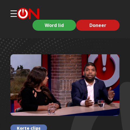
Word lid
Doneer
Korte clips