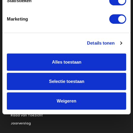
Statistieken
Marketing
Over ON!
Details tonen
Onze missie
Steunbetuigingen
Word lid
Vacatures
Alles toestaan
Inloggen
Doneer
Selectie toestaan
Vereniging
Bestuur
Redactiestatuut
Weigeren
Ledenraad
Openbare registers
Raad van Toezicht
Jaarverslag