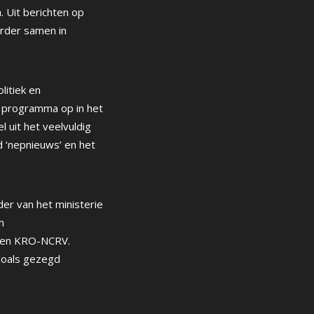
 Uit berichten op
erder samen in
litiek en
t programma op in het
l uit het veelvuldig
 ‘nepnieuws’ en het
er van het ministerie
n
A en KRO-NCRV.
zoals gezegd