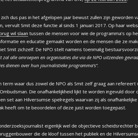
ich dus pas in het afgelopen jaar bewust zullen zijn geworden v
rvult Smit deze functie al sinds 1 januari 2017. Op haar website
brug wil slaan
tussen de mensen voor wie de programma’s op het
, informatie en educatie gemaakt worden en de mensen die ze mak
et Smit zichzelf. De NPO stelt namens toenmalig bestuursvoorzit
t zal alle omroepen en organisaties die via de NPO uitzenden gevr
ies dienen over hun journalistieke programma’s”
.
en term waar dus zowel de NPO als Smit zelf graag aan refereer
Ombudsman. Die onafhankelijkheid lijkt te worden ingevuld doo
een set aan Hilversumse spelregels waarvan zij als onafhankelijke
aak heeft om te beoordelen of deze juist worden toegepast.
onderzoeksjournalist eigenlijk wel de objectieve scheidsrechter b
e bruggenbouwer die de kloof tussen het publiek en de Hilversu