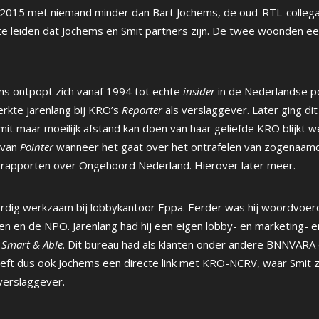
 2015 met niemand minder dan Bart Jochems, de oud-RTL-collega.
f te leiden dat Jochems en Smit partners zijn. De twee woonden e
ms ontpopt zich vanaf 1994 tot echte
insider
in de Nederlandse po
rkte jarenlang bij KRO’s
Reporter
als verslaggever. Later ging di
Smit maar moeilijk afstand kan doen van haar geliefde KRO blijkt we
 van
Pointer
wanneer het gaat over het ontrafelen van zogenaamd
e rapporten over Ongehoord Nederland. Hierover later meer.
dig werkzaam bij lobbykantoor Eppa. Eerder was hij woordvoerd
en en de NPO. Jarenlang had hij een eigen lobby- en marketing- e
:
Smart & Able
. Dit bureau had als klanten onder andere BNNVAR
eft dus ook Jochems een directe link met KRO-NCRV, waar Smit 
verslaggever.