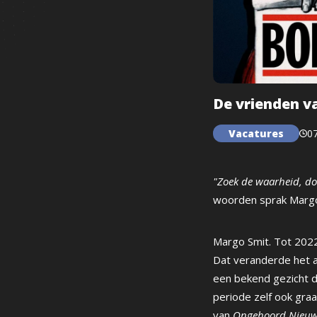
De vrienden v
Vacatures
07
"Zoek de waarheid, do
woorden sprak Margo 
Margo Smit. Tot 2022
Dat veranderde het 
een bekend gezicht d
periode zelf ook gra
van
Ongehoord Nieu