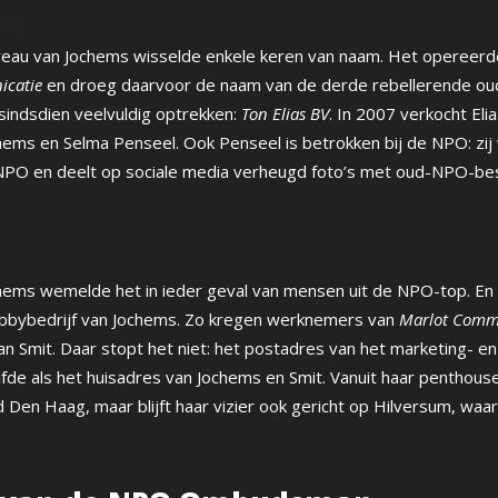
ble
eau van Jochems wisselde enkele keren van naam. Het opereerde
icatie
en droeg daarvoor de naam van de derde rebellerende ou
sindsdien veelvuldig optrekken:
Ton Elias BV
. In 2007 verkocht El
chems en Selma Penseel. Ook Penseel is betrokken bij de NPO: zij
 NPO en deelt op sociale media verheugd foto’s met oud-NPO-be
ochems wemelde het in ieder geval van mensen uit de NPO-top. En 
obbybedrijf van Jochems. Zo kregen werknemers van
Marlot Comm
van Smit. Daar stopt het niet: het postadres van het marketing- 
fde als het huisadres van Jochems en Smit. Vanuit haar penthouse
d Den Haag, maar blijft haar vizier ook gericht op Hilversum, waar