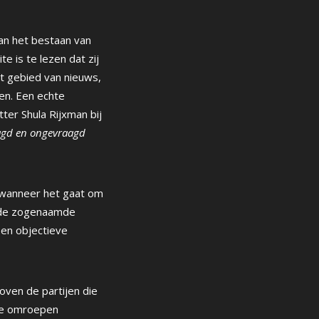
an het bestaan van
 is te lezen dat zij
 gebied van nieuws,
en. Een echte
ter Shula Rijxman bij
aagd en ongevraagd
t wanneer het gaat om
r de zogenaamde
 en objectieve
oven de partijen die
mse omroepen