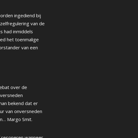
rden ingediend bij
zelfregulering van de
as had inmiddels
ed het toenmalige
orstander van een
debat over de
onversneden
man bekend dat er
ur van onversneden
an… Margo Smit.
f resoneren wanneer