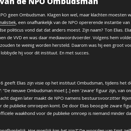
e van de NPO Ombudsman
PO geen Ombudsman. Klagen kon wel, maar klachten moesten wo
alistiek
, een onafhankelijk van de NPO opererende instantie van 
e politicus vond dat dat anders moest. Zijn naam? Ton Elias. Eli
nnen de VVD en was daar mediawoordvoerder. Volgens hem volde
 zouden te weinig worden hersteld. Daarom was hij een groot vo
byde hij voor dit instituut. En met succes.
geeft Elias zijn visie op het instituut Ombudsman, tijdens het 
 “De nieuwe Ombudsman moet [..] een ‘zware’ figuur zijn, van 
 acht dagen later maakt de NPO namens bestuursvoorzitter Rijx
de publieke omroepen komt. De door Elias beoogde zware figu
officiële waakhond voor de publieke omroep is niemand minder d
nafhankelijk. Hoe moeilijk kan het zijn?”
De woorden van Smit zel