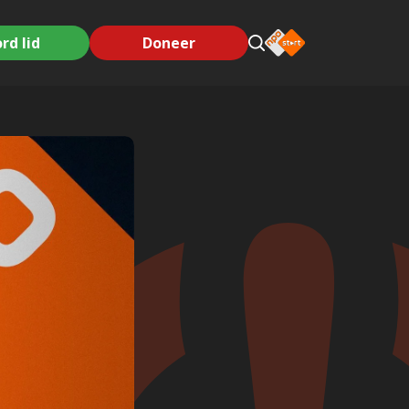
rd lid
Doneer