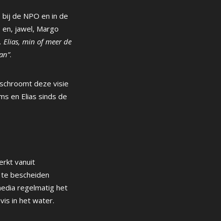
s bij de NPO en in de
 en, jawel, Margo
. Elias, min of meer de
an”
.
t schroomt deze visie
ms en Elias sinds de
erkt vanuit
l te bescheiden
media regelmatig het
vis in het water.