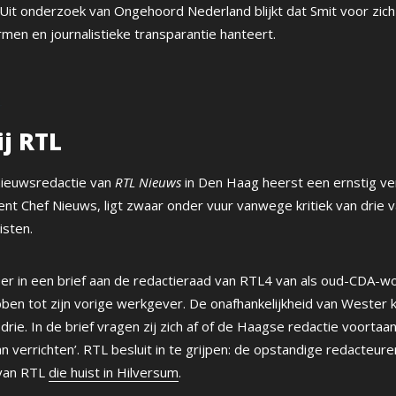
Uit onderzoek van Ongehoord Nederland blijkt dat Smit voor zichzel
men en journalistieke transparantie hanteert.
4
ij RTL
ieuwsredactie van
RTL Nieuws
in Den Haag heerst een ernstig ver
t Chef Nieuws, ligt zwaar onder vuur vanwege kritiek van drie va
isten.
 er in een brief aan de redactieraad van RTL4 van als oud-CDA-
bben tot zijn vorige werkgever. De onafhankelijkheid van Wester 
 drie. In de brief vragen zij zich af of de Haagse redactie voortaa
n verrichten’. RTL besluit in te grijpen: de opstandige redacteu
 van RTL
die huist in Hilversum
.