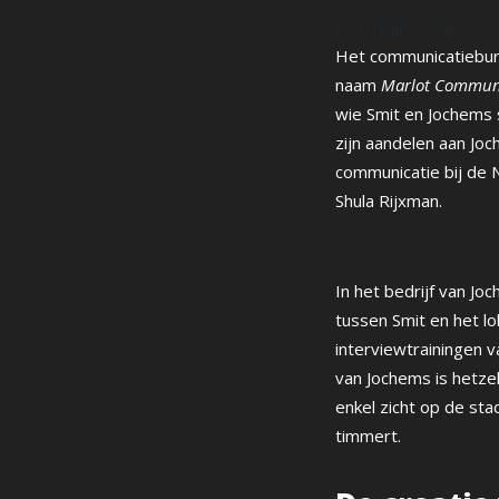
Portfolio Smart & A
Het communicatiebur
naam
Marlot Commun
wie Smit en Jochems 
zijn aandelen aan Jo
communicatie bij de
Shula Rijxman.
In het bedrijf van J
tussen Smit en het l
interviewtrainingen 
van Jochems is hetzel
enkel zicht op de sta
timmert.