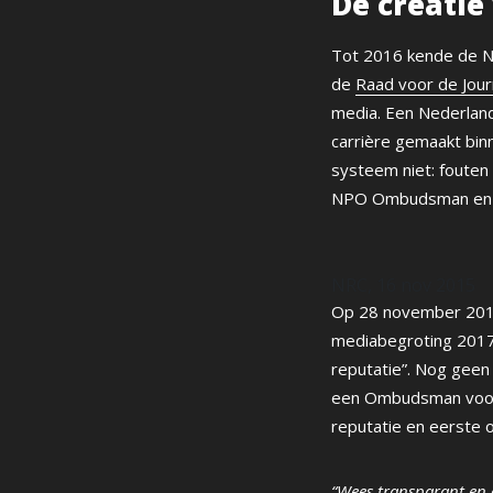
De creati
Tot 2016 kende de N
de
Raad voor de Journ
media. Een Nederlands
carrière gemaakt bi
systeem niet: fouten
NPO Ombudsman en lob
NRC, 16 nov 2015
Op 28 november 2016 
mediabegroting 2017:
reputatie”. Nog geen
een Ombudsman voor 
reputatie en eerste 
“Wees transparant en o