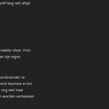
f lang niet altijd
ziekte sfeer. Frits
n zijn eigen
woordvoerder te
komt hiermee in het
n nog wel ‘naar
ren worden verbannen