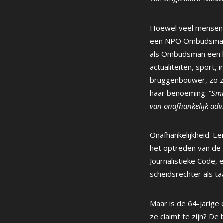
Hoewel veel mensen z
een NPO Ombudsman, ve
als Ombudsman
een 
actualiteiten, sport
bruggenbouwer, zo zi
haar benoeming: “
Smi
van onafhankelijk adv
Onafhankelijkheid. E
het optreden van de 
Journalistieke Code
, 
scheidsrechter als t
Maar is de 64-jarige 
ze claimt te zijn? D