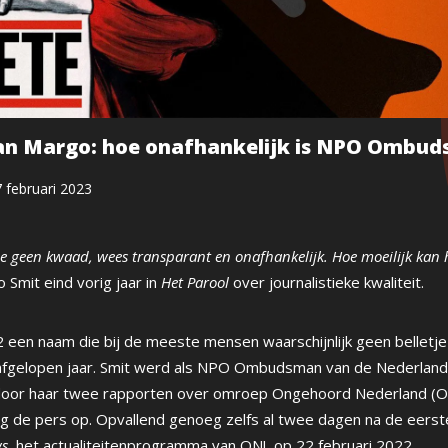
an Margo: hoe onafhankelijk is NPO Ombu
 februari 2023
e geen kwaad, wees transparant en onafhankelijk. Hoe moeilijk kan h
Smit eind vorig jaar in
Het Parool
over journalistieke kwaliteit.
 een naam die bij de meeste mensen waarschijnlijk geen belletje 
afgelopen jaar. Smit werd als NPO Ombudsman van de Nederlan
oor haar twee rapporten over omroep Ongehoord Nederland (ON!)
ag de pers op. Opvallend genoeg zelfs al twee dagen na de eerste
ws
, het actualiteitenprogramma van ON!,
op 22 februari 2022
.