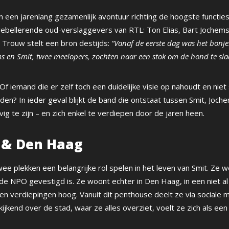
van een jarenlang gezamenlijk avontuur richting de hoogste functie
 rebellerende oud-verslaggevers van RTL: Ton Elias, Bart Jochems
it Trouw stelt een bron destijds:
“Vanaf de eerste dag was het bonje
ms en Smit, twee meelopers, zochten naar een stok om de hond te sla
f iemand die er zelf toch een duidelijke visie op nahoudt en nie
den? In ieder geval blijkt de band die ontstaat tussen Smit, Joche
vig te zijn – en zich enkel te verdiepen door de jaren heen.
 & Den Haag
wee plekken een belangrijke rol spelen in het leven van Smit. Ze w
de NPO gevestigd is. Ze woont echter in Den Haag, in een niet a
en verdiepingen hoog. Vanuit dit penthouse deelt ze via sociale 
tkijkend over de stad, waar ze alles overziet, voelt ze zich als een 