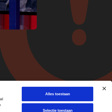
ridisch
Alles toestaan
e
al
w
Selectie toestaan