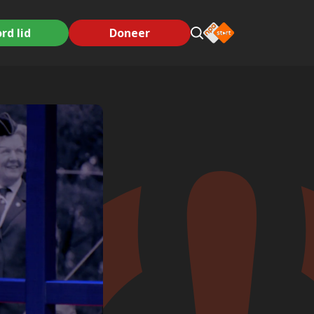
rd lid
Doneer