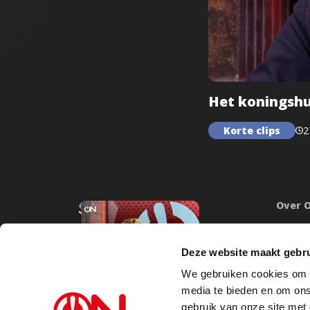
Het koningshu
Korte clips
2
Over 
Onze mi
Word lid
Deze website maakt gebru
Inlogge
We gebruiken cookies om c
Doneer
media te bieden en om ons
Steunb
gebruik van onze site met