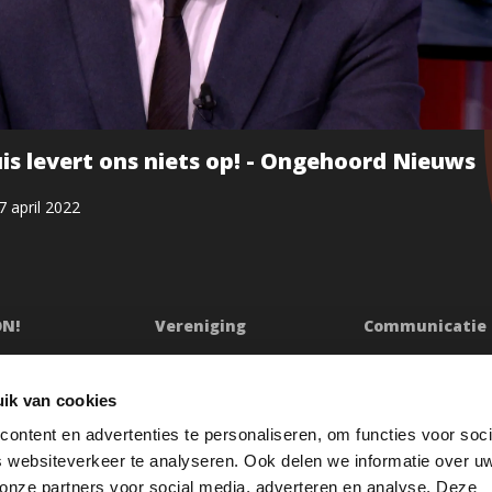
is levert ons niets op! - Ongehoord Nieuws
7 april 2022
ON!
Vereniging
Communicatie
ssie
Bestuur
Persberichten & Ju
Ledenraad
Contact
ik van cookies
n
Raad van Toezicht
Klachtenprocedur
ontent en advertenties te personaliseren, om functies voor soci
Jaarverslag
Oeps
 websiteverkeer te analyseren. Ook delen we informatie over u
etuigingen
Redactiestatuut
 onze partners voor social media, adverteren en analyse. Deze