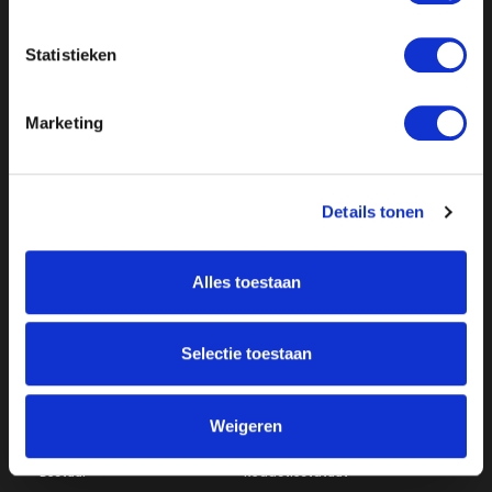
Statistieken
Marketing
Details tonen
Over ON!
Alles toestaan
Onze missie
Steunbetuigingen
Word lid
Vacatures
Inloggen
Selectie toestaan
Doneer
Weigeren
Vereniging
Bestuur
Redactiestatuut