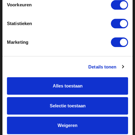
Voorkeuren
Statistieken
Marketing
Details tonen
Alles toestaan
Over ON!
Onze missie
Steunbetuigingen
Word lid
Vacatures
Selectie toestaan
Inloggen
Doneer
Weigeren