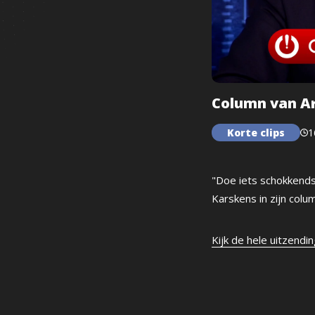
Column van Ar
Korte clips
1
"Doe iets schokkends 
Karskens in zijn colu
Kijk de hele uitzendi