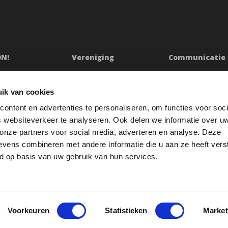
ON!
Vereniging
Communicatie
ssie
Bestuur
Persberichten & Ju
Ledenraad
Contact
ik van cookies
n
Raad van Toezicht
Klachtenprocedur
ontent en advertenties te personaliseren, om functies voor soci
Jaarverslag
Oeps
 websiteverkeer te analyseren. Ook delen we informatie over u
etuigingen
Redactiestatuut
 onze partners voor social media, adverteren en analyse. Deze
vens combineren met andere informatie die u aan ze heeft vers
res
Openbare registers
d op basis van uw gebruik van hun services.
Voorkeuren
Statistieken
Market