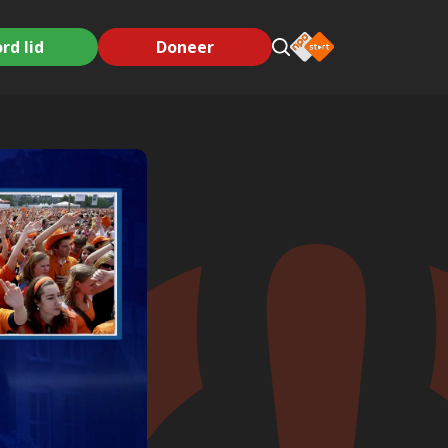
rd lid
Doneer