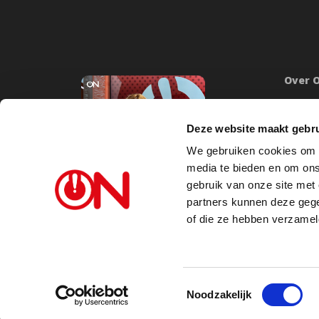
Over 
Onze mi
Word lid
Deze website maakt gebru
Inlogge
We gebruiken cookies om c
Doneer
media te bieden en om ons
Steunb
gebruik van onze site met
partners kunnen deze gege
Vacatu
of die ze hebben verzamel
Toestemmingsselectie
Noodzakelijk
Omroepvereniging Ongehoord Nederland