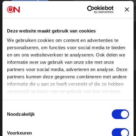
"De Meesten Komen Verslaafd
Binnen" – De Schokkende Realiteit
In AZC Ter Apel
Deze website maakt gebruik van cookies
We gebruiken cookies om content en advertenties te
personaliseren, om functies voor social media te bieden
en om ons websiteverkeer te analyseren. Ook delen we
Dagelijkse steek- en vechtpartijen op het AZC in Ter
informatie over uw gebruik van onze site met onze
Apel.
partners voor social media, adverteren en analyse. Deze
Medewerker spreekt zich uit: 'Ik vind dat iedereen
partners kunnen deze gegevens combineren met andere
recht heeft op de waarheid.'
informatie die u aan ze heeft verstrekt of die ze hebben
verzameld op basis van uw gebruik van hun services.
Toestemmingsselectie
Noodzakelijk
Voorkeuren