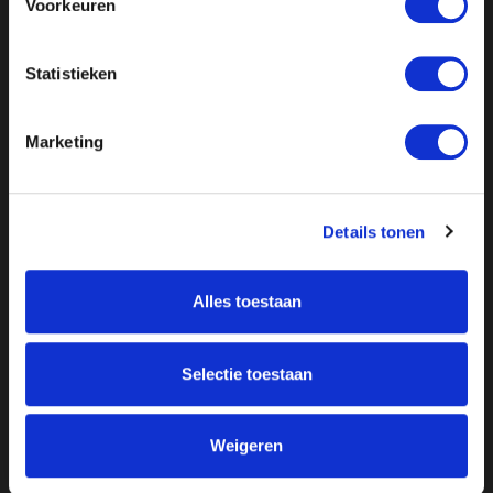
Voorkeuren
Statistieken
Marketing
Details tonen
Over ON!
Alles toestaan
Onze missie
Steunbetuigingen
Word lid
Vacatures
Selectie toestaan
Inloggen
Doneer
Weigeren
Vereniging