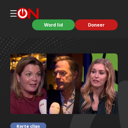
Word lid
Doneer
Korte clips