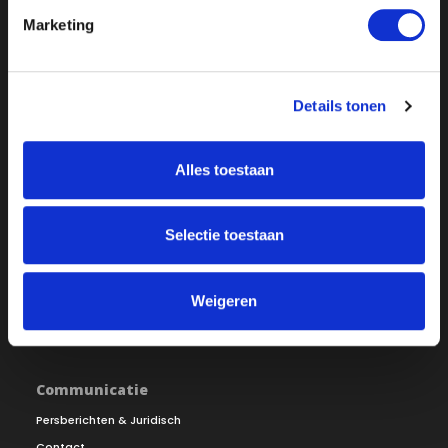
Marketing
Over ON!
Onze missie
Steunbetuigingen
Details tonen
Word lid
Vacatures
Inloggen
Alles toestaan
Doneer
Vereniging
Selectie toestaan
Bestuur
Redactiestatuut
Ledenraad
Openbare registers
Weigeren
Raad van Toezicht
Jaarverslag
Communicatie
Persberichten & Juridisch
Contact