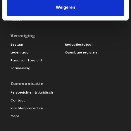
Word lid
Vacatures
Weigeren
Inloggen
Doneer
Vereniging
Bestuur
Redactiestatuut
Ledenraad
Openbare registers
Raad van Toezicht
Jaarverslag
Communicatie
Persberichten & Juridisch
Contact
Klachtenprocedure
Oeps