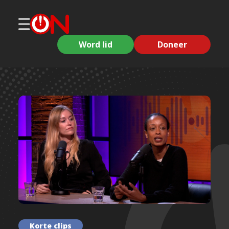
Word lid
Doneer
Korte clips