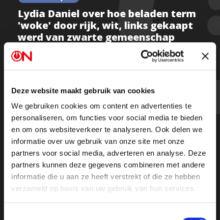
Lydia Daniel over hoe beladen term
'woke' door rijk, wit, links gekaapt
werd van zwarte gemeenschap
"Term 'woke' is overgenomen door rijk, wit, links,"
Deze website maakt gebruik van cookies
zegt Lydia Daniel over hoe deze beladen term
We gebruiken cookies om content en advertenties te
gekaapt werd van de zwarte gemeenschap.
personaliseren, om functies voor social media te bieden
en om ons websiteverkeer te analyseren. Ook delen we
informatie over uw gebruik van onze site met onze
Beluister de nieuwste Ongehoord De Verkiezingen via
partners voor social media, adverteren en analyse. Deze
partners kunnen deze gegevens combineren met andere
informatie die u aan ze heeft verstrekt of die ze hebben
verzameld op basis van uw gebruik van hun services.
Toestemmingsselectie