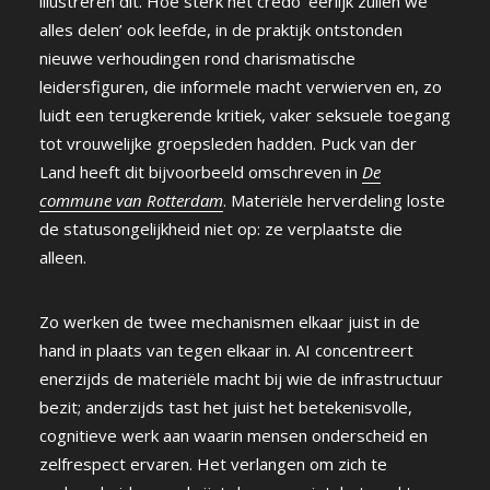
illustreren dit. Hoe sterk het credo ‘eerlijk zullen we
alles delen’ ook leefde, in de praktijk ontstonden
nieuwe verhoudingen rond charismatische
leidersfiguren, die informele macht verwierven en, zo
luidt een terugkerende kritiek, vaker seksuele toegang
tot vrouwelijke groepsleden hadden. Puck van der
Land heeft dit bijvoorbeeld omschreven in
De
commune van Rotterdam
. Materiële herverdeling loste
de statusongelijkheid niet op: ze verplaatste die
alleen.
Zo werken de twee mechanismen elkaar juist in de
hand in plaats van tegen elkaar in. AI concentreert
enerzijds de materiële macht bij wie de infrastructuur
bezit; anderzijds tast het juist het betekenisvolle,
cognitieve werk aan waarin mensen onderscheid en
zelfrespect ervaren. Het verlangen om zich te