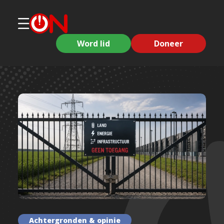
Word lid
Doneer
Achtergronden & opinie