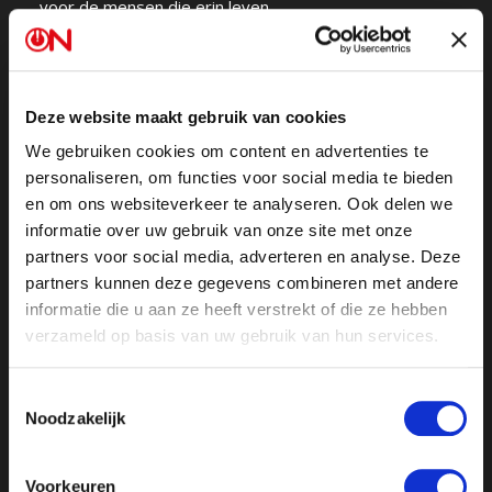
voor de mensen die erin leven.
Problemen rond waardebepaling
Deze website maakt gebruik van cookies
Die abstrahering laat zich het scherpst zien in de
We gebruiken cookies om content en advertenties te
wereld van geautomatiseerde handel en valuta.
personaliseren, om functies voor social media te bieden
Naarmate handelssystemen autonomer worden, is
en om ons websiteverkeer te analyseren. Ook delen we
denkbaar dat ze munten die onderhevig zijn aan
informatie over uw gebruik van onze site met onze
politieke discretie als risicofactor gaan behandelen: de
partners voor social media, adverteren en analyse. Deze
geldhoeveelheid en daarmee de waarde kunnen
partners kunnen deze gegevens combineren met andere
worden bijgestuurd door politieke processen die voor
informatie die u aan ze heeft verstrekt of die ze hebben
een algoritme moeilijk te modelleren zijn. Niet zozeer
verzameld op basis van uw gebruik van hun services.
omdat fiatgeld per se volatiel is, de grote munten als
dollar en euro zijn betrekkelijk stabiel, maar omdat de
Toestemmingsselectie
Noodzakelijk
discretionaire menselijke beslissing zelf de onzekere
variabele vormt: de politieke druk die op de
munteenheden rust.
Voorkeuren