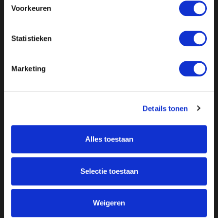
Voorkeuren
Statistieken
Marketing
Details tonen
Alles toestaan
Over ON!
Onze missie
Steunbetuigingen
Selectie toestaan
Word lid
Vacatures
Inloggen
Doneer
Weigeren