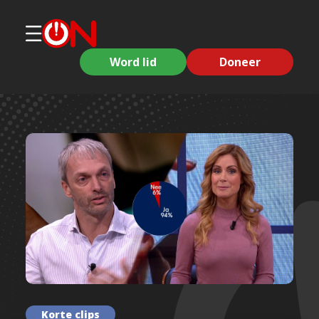
Word lid
Doneer
Korte clips