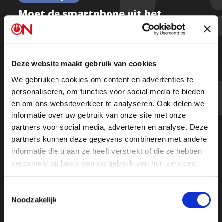
Moet de smartphone uit het
klaslokaal worden geweerd? |
Ongehoord Nieuws
Deze website maakt gebruik van cookies
We gebruiken cookies om content en advertenties te
Kijk de hele uitzending
personaliseren, om functies voor social media te bieden
en om ons websiteverkeer te analyseren. Ook delen we
informatie over uw gebruik van onze site met onze
partners voor social media, adverteren en analyse. Deze
partners kunnen deze gegevens combineren met andere
informatie die u aan ze heeft verstrekt of die ze hebben
verzameld op basis van uw gebruik van hun services.
Toestemmingsselectie
Noodzakelijk