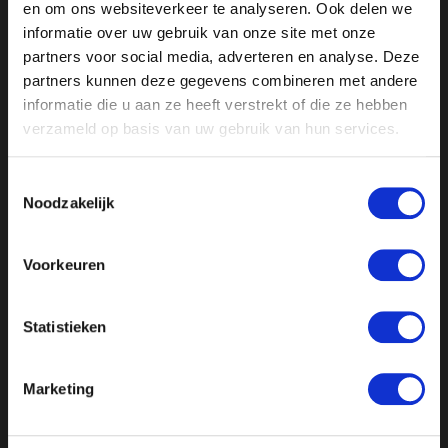
en om ons websiteverkeer te analyseren. Ook delen we
De asielcrisis sleept voort. De controversiële
informatie over uw gebruik van onze site met onze
Spreidingswet wordt in januari behandeld. De
partners voor social media, adverteren en analyse. Deze
BoerBurgerBeweging vervult een sleutelpositie. In de
partners kunnen deze gegevens combineren met andere
studio premierskandidaat en BBB-Tweede Kamerlid
informatie die u aan ze heeft verstrekt of die ze hebben
Mona Keijzer.
verzameld op basis van uw gebruik van hun services.
En: In Nederland worden mannen in de
Toestemmingsselectie
Noodzakelijk
vrouwengevangenis gezet. Vrouwenrechtenactivist
Lydia Daniel protesteert hiertegen.
Voorkeuren
Statistieken
Marketing