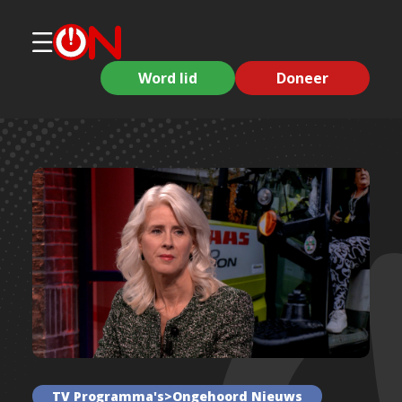
Word lid
Doneer
TV Programma's>Ongehoord Nieuws