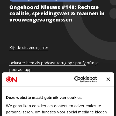
Ongehoord Nieuws #140: Rechtse
coalitie, spreidingswet & mannen in
vrouwengevangenissen
Kijk de uitzending hier
Beluister hem als podcast terug op Spotify
of in je
podcast app.
Verkenner Ronald Plasterk presenteerde gister zijn
rapport. Is een kabinet met BBB, VVD, PVV en NSC
Deze website maakt gebruik van cookies
dichterbij? Voormalig PVV Eerste en Tweede Kamerlid
Reinette Klever heeft het antwoord.
We gebruiken cookies om content en advertenties te
personaliseren, om functies voor social media te bieden