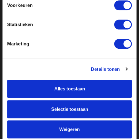
Voorkeuren
Statistieken
Marketing
Details tonen
Alles toestaan
Over ON!
Onze missie
Steunbetuigingen
Selectie toestaan
Word lid
Vacatures
Inloggen
Doneer
Weigeren