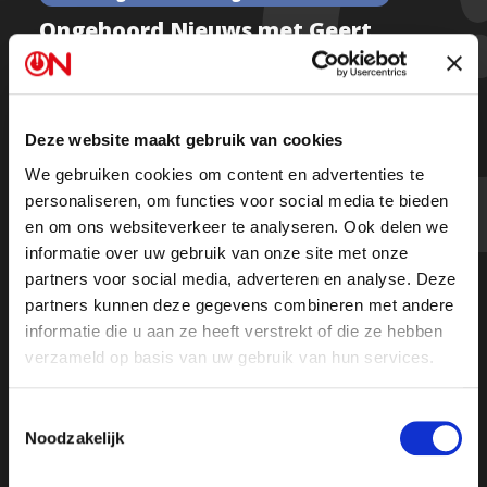
Ongehoord Nieuws met Geert
Wilders, Arnold Karskens en Peter
Vlemmix - Afl 2
Deze website maakt gebruik van cookies
We gebruiken cookies om content en advertenties te
Bekijk Ongehoord Nieuws #2 hier
personaliseren, om functies voor social media te bieden
en om ons websiteverkeer te analyseren. Ook delen we
informatie over uw gebruik van onze site met onze
partners voor social media, adverteren en analyse. Deze
partners kunnen deze gegevens combineren met andere
informatie die u aan ze heeft verstrekt of die ze hebben
verzameld op basis van uw gebruik van hun services.
Toestemmingsselectie
Noodzakelijk