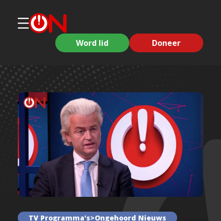
Word lid
Doneer
TV Programma's>Ongehoord Nieuws