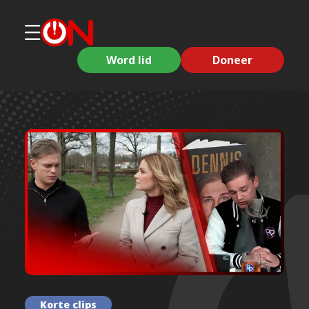
Word lid
Doneer
Korte clips