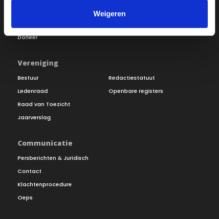
Word lid
Vacatures
Weigeren
Inloggen
Doneer
Vereniging
Bestuur
Redactiestatuut
Ledenraad
Openbare registers
Raad van Toezicht
Jaarverslag
Communicatie
Persberichten & Juridisch
Contact
Klachtenprocedure
Oeps