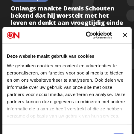
Onlangs maakte Dennis Schouten
bekend dat hij worstelt met het
leven en denkt aan vroegtijdig einde
Kijk deel 1
Deze website maakt gebruik van cookies
We gebruiken cookies om content en advertenties te
Kijk deel 2
personaliseren, om functies voor social media te bieden
en om ons websiteverkeer te analyseren. Ook delen we
informatie over uw gebruik van onze site met onze
Of luister de uitzending terug op Spotify
partners voor social media, adverteren en analyse. Deze
partners kunnen deze gegevens combineren met andere
informatie die u aan ze heeft verstrekt of die ze hebben
verzameld op basis van uw gebruik van hun services.
Toestemmingsselectie