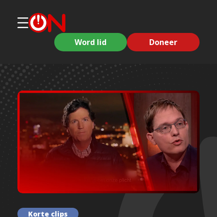
Word lid
Doneer
Korte clips