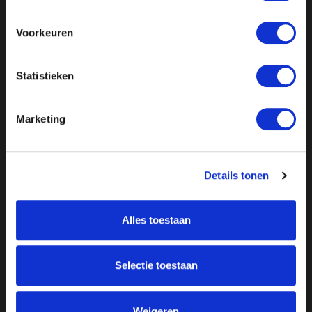
Voorkeuren
Statistieken
Marketing
Details tonen
Alles toestaan
Over ON!
Selectie toestaan
Onze missie
Steunbetuigingen
Word lid
Vacatures
Inloggen
Weigeren