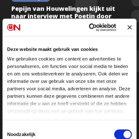
Pepijn van Houwelingen kijkt uit
naar interview met Poetin door
journalist Tucker Carlson
Deze website maakt gebruik van cookies
Kijk de uitzending
We gebruiken cookies om content en advertenties te
personaliseren, om functies voor social media te bieden
en om ons websiteverkeer te analyseren. Ook delen we
Of luister de uitzending terug op Spotify
informatie over uw gebruik van onze site met onze
partners voor social media, adverteren en analyse. Deze
partners kunnen deze gegevens combineren met andere
informatie die u aan ze heeft verstrekt of die ze hebben
verzameld op basis van uw gebruik van hun services.
Toestemmingsselectie
Noodzakelijk