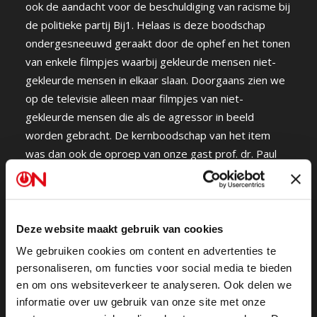
ook de aandacht voor de beschuldiging van racisme bij
de politieke partij Bij1. Helaas is deze boodschap
ondergesneeuwd geraakt door de ophef en het tonen
van enkele filmpjes waarbij gekleurde mensen niet-
gekleurde mensen in elkaar slaan. Doorgaans zien we
op de televisie alleen maar filmpjes van niet-
gekleurde mensen die als de agressor in beeld
worden gebracht. De kernboodschap van het item
was dan ook de oproep van onze gast prof. dr. Paul
Cliteur dat (alle) mensen elkaar meer als mensen
zouden moeten gaan zien.
Deze website maakt gebruik van cookies
Bij de vrijheid van meningsuiting, een van de
fundamenten van onze democratie, hoort nu eenmaal
We gebruiken cookies om content en advertenties te
dat gevoelens gekwetst kunnen worden. Maar dat is
personaliseren, om functies voor social media te bieden
en om ons websiteverkeer te analyseren. Ook delen we
nooit onze opzet. ON! is opgericht en om de
informatie over uw gebruik van onze site met onze
“ongehoorde” en “ongeziene” kant van grote