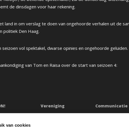
emt de dinsdagen voor haar rekening.
het land in om verslag te doen van ongehoorde verhalen uit de sa
 in politiek Den Haag.
 seizoen vol spektakel, dwarse opinies en ongehoorde geluiden.
 aankondiging van Tom en Raisa over de start van seizoen 4:
ON!
Vereniging
Communicatie
ssie
Bestuur
Persberichten & Ju
Ledenraad
Contact
ik van cookies