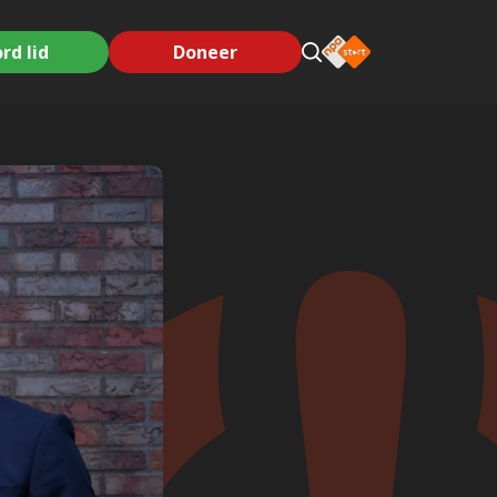
rd lid
Doneer