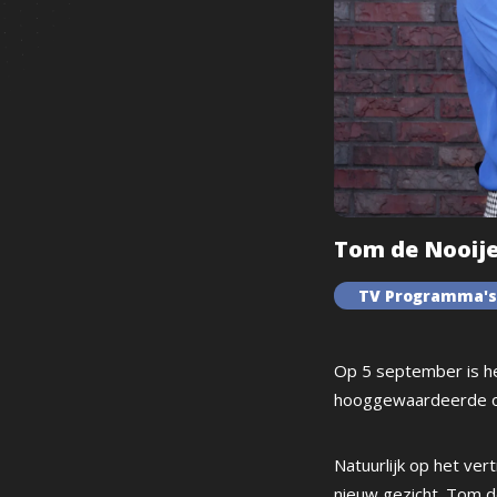
Tom de Nooij
TV Programma'
Op 5 september is he
hooggewaardeerde 
Natuurlijk op het ve
nieuw gezicht. Tom d