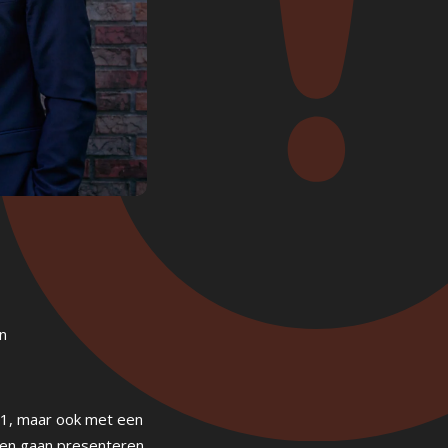
n
PO1, maar ook met een
gen gaan presenteren.