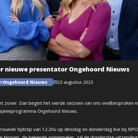
er nieuwe presentator Ongehoord Nieuws
s>Ongehoord Nieuws
23 augustus 2023
t zover. Dan begint het vierde seizoen van ons veelbesproken e
opinieprogramma
Ongehoord Nieuws.
rtrouwde tijdstip van 12.20u op dinsdag en donderdag live bij N
e Nooijer, de bekende opiniemaker, zal de donderdag-uitzendin