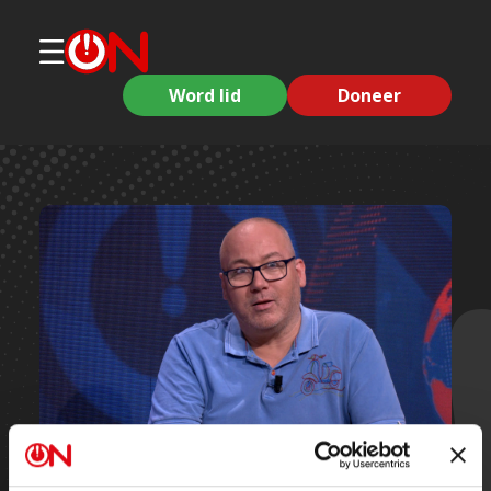
Word lid
Doneer
Korte clips