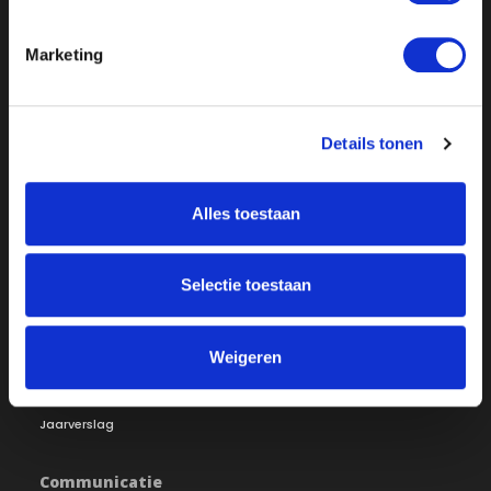
Marketing
Over ON!
Details tonen
Onze missie
Steunbetuigingen
Word lid
Vacatures
Alles toestaan
Inloggen
Doneer
Selectie toestaan
Vereniging
Bestuur
Redactiestatuut
Weigeren
Ledenraad
Openbare registers
Raad van Toezicht
Jaarverslag
Communicatie