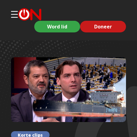
Word lid
Doneer
Korte clips