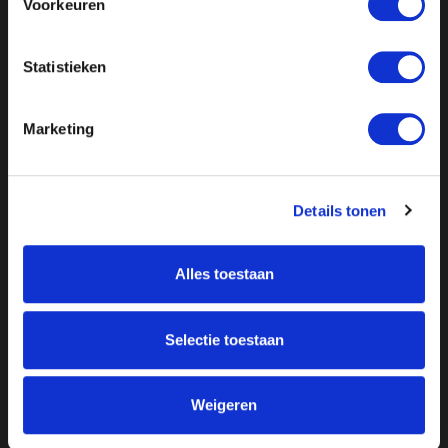
Voorkeuren
Statistieken
Marketing
Details tonen
Over ON!
Alles toestaan
Onze missie
Steunbetuigingen
Word lid
Vacatures
Selectie toestaan
Inloggen
Doneer
Weigeren
Vereniging