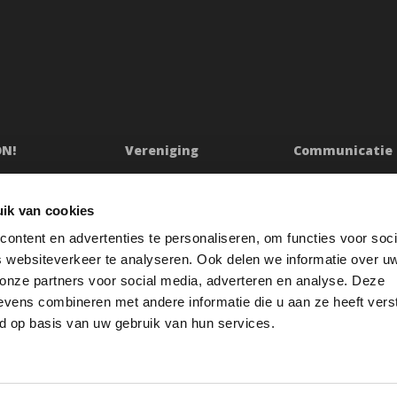
ON!
Vereniging
Communicatie
ssie
Bestuur
Persberichten & Ju
Ledenraad
Contact
ik van cookies
n
Raad van Toezicht
Klachtenprocedur
ontent en advertenties te personaliseren, om functies voor soci
Jaarverslag
Oeps
 websiteverkeer te analyseren. Ook delen we informatie over u
etuigingen
Redactiestatuut
 onze partners voor social media, adverteren en analyse. Deze
vens combineren met andere informatie die u aan ze heeft vers
res
Openbare registers
d op basis van uw gebruik van hun services.