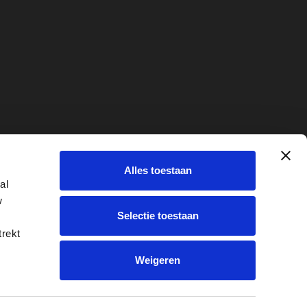
ridisch
Alles toestaan
e
al
w
Selectie toestaan
trekt
Weigeren