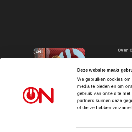
Over 
Onze mi
Word lid
Deze website maakt gebru
Inlogge
We gebruiken cookies om c
Doneer
media te bieden en om ons
Steunb
gebruik van onze site met
partners kunnen deze gege
Vacatu
of die ze hebben verzamel