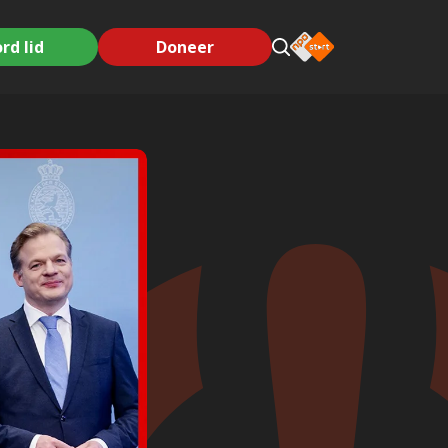
rd lid
Doneer